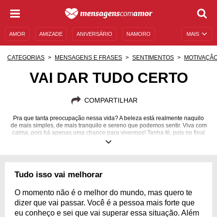
AMOR
AMIZADE
ANIVERSÁRIO
NAMORO
MAIS
SENTIMENTOS
LEGENDAS
DATAS ESPECIAIS
CATEGORIAS
MENSAGENS E FRASES
SENTIMENTOS
MOTIVAÇÃ
UNIVERSO FEMININO
AUTOAJUDA
DESCULPAS
VAI DAR TUDO CERTO
MENSAGENS E FRASES
MENSAGENS DE ANIVERSÁRIO
COMPARTILHAR
ENTRETENIMENTO
FAMOSOS
BÍBLIA
Pra que tanta preocupação nessa vida? A beleza está realmente naquilo
de mais simples, de mais tranquilo e sereno que podemos sentir. Viva com
calma, pois há apenas uma chance para vivermos! Tenha fé, pois no final
tudo dará certo!
Tudo isso vai melhorar
O momento não é o melhor do mundo, mas quero te
dizer que vai passar. Você é a pessoa mais forte que
eu conheço e sei que vai superar essa situação. Além