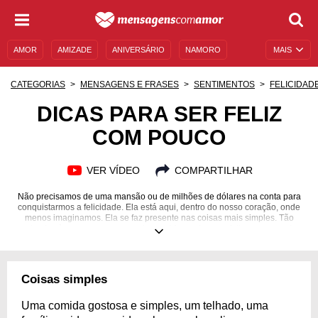
AMOR
AMIZADE
ANIVERSÁRIO
NAMORO
MAIS
SENTIMENTOS
LEGENDAS
DATAS ESPECIAIS
CATEGORIAS
MENSAGENS E FRASES
SENTIMENTOS
FELICIDAD
UNIVERSO FEMININO
AUTOAJUDA
DESCULPAS
DICAS PARA SER FELIZ
COM POUCO
MENSAGENS E FRASES
MENSAGENS DE ANIVERSÁRIO
ENTRETENIMENTO
FAMOSOS
BÍBLIA
VER VÍDEO
COMPARTILHAR
Não precisamos de uma mansão ou de milhões de dólares na conta para
conquistarmos a felicidade. Ela está aqui, dentro do nosso coração, onde
menos imaginamos. Ela se faz presente nas coisas mais simples. Tão
simples às vezes nem a percebemos! Aprenda a ser feliz com pouco!
Coisas simples
Uma comida gostosa e simples, um telhado, uma