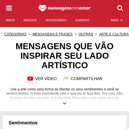
AMOR
AMIZADE
ANIVERSÁRIO
NAMORO
MAIS
SENTIMENTOS
LEGENDAS
DATAS ESPECIAIS
CATEGORIAS
MENSAGENS E FRASES
OUTRAS
ARTE E CULTURA
UNIVERSO FEMININO
AUTOAJUDA
DESCULPAS
MENSAGENS QUE VÃO
INSPIRAR SEU LADO
MENSAGENS E FRASES
MENSAGENS DE ANIVERSÁRIO
ARTÍSTICO
ENTRETENIMENTO
FAMOSOS
BÍBLIA
VER VÍDEO
COMPARTILHAR
Use a arte como uma forma de libertar os seus sentimentos e você se
sentirá melhor. O mais importante nela é que ela te faça feliz. Por isso, não
se prive de nada quando se tratar dela. Descubra como guiar as suas
ideias artísticas!
Sentimentos