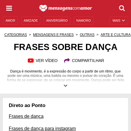
AMOR
AMIZADE
ANIVERSÁRIO
NAMORO
MAIS
SENTIMENTOS
LEGENDAS
DATAS ESPECIAIS
CATEGORIAS
MENSAGENS E FRASES
OUTRAS
ARTE E CULTURA
UNIVERSO FEMININO
AUTOAJUDA
DESCULPAS
FRASES SOBRE DANÇA
MENSAGENS E FRASES
MENSAGENS DE ANIVERSÁRIO
VER VÍDEO
COMPARTILHAR
ENTRETENIMENTO
FAMOSOS
BÍBLIA
Dança é movimento, é a expressão do corpo a partir de um ritmo, que
pode ser uma música, uma batida ou mesmo o pulsar do coração. É uma
forma de se expressar, de se colocar em movimento. Dança pode ser feita
desacompanhado ou em grupo, coreografada ou em estilo livre. Você
pode dançar por lazer, por hobby, por profissão, por esporte, para relaxar,
para extravasar... Enfim, como e por que você quiser. A dança pode, sim, ter
regras e ser encarada como profissional, mas ela também pode ser livre se
você a faz por lazer. Na sua vida, não se envergonhe ao dançar. Faça o
Direto ao Ponto
movimento que o seu corpo está pedindo, afinal você quer se divertir.
Inspire-se com essas frases sobre dança.
Frases de dança
Frases de dança para instagram