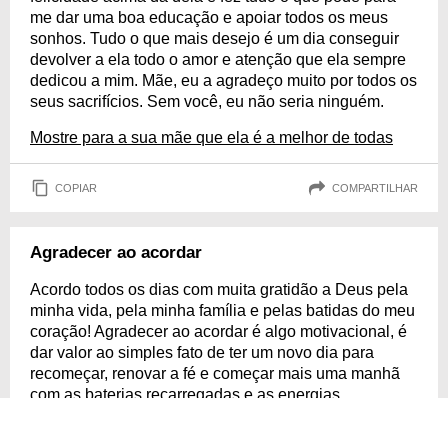
me dar uma boa educação e apoiar todos os meus
sonhos. Tudo o que mais desejo é um dia conseguir
devolver a ela todo o amor e atenção que ela sempre
dedicou a mim. Mãe, eu a agradeço muito por todos os
seus sacrifícios. Sem você, eu não seria ninguém.
Mostre para a sua mãe que ela é a melhor de todas
COPIAR
COMPARTILHAR
Agradecer ao acordar
Acordo todos os dias com muita gratidão a Deus pela
minha vida, pela minha família e pelas batidas do meu
coração! Agradecer ao acordar é algo motivacional, é
dar valor ao simples fato de ter um novo dia para
recomeçar, renovar a fé e começar mais uma manhã
com as baterias recarregadas e as energias
renovadas! Ao acordar, agradeça sempre por tudo e
perceba o quanto as coisas vão fluir melhores!