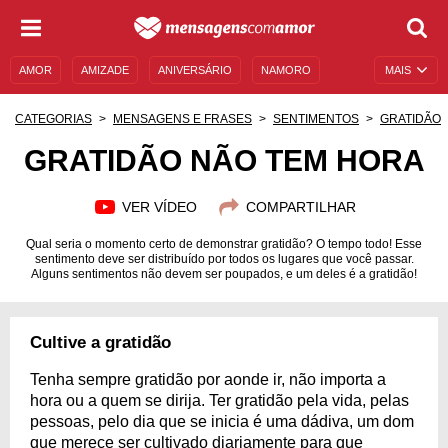
AMOR
AMIZADE
ANIVERSÁRIO
NAMORO
MAIS
SENTIMENTOS
LEGENDAS
DATAS ESPECIAIS
CATEGORIAS
MENSAGENS E FRASES
SENTIMENTOS
GRATIDÃO
UNIVERSO FEMININO
AUTOAJUDA
DESCULPAS
GRATIDÃO NÃO TEM HORA
MENSAGENS E FRASES
MENSAGENS DE ANIVERSÁRIO
VER VÍDEO
COMPARTILHAR
ENTRETENIMENTO
FAMOSOS
BÍBLIA
Qual seria o momento certo de demonstrar gratidão? O tempo todo! Esse
sentimento deve ser distribuído por todos os lugares que você passar.
Alguns sentimentos não devem ser poupados, e um deles é a gratidão!
Cultive a gratidão
Tenha sempre gratidão por aonde ir, não importa a
hora ou a quem se dirija. Ter gratidão pela vida, pelas
pessoas, pelo dia que se inicia é uma dádiva, um dom
que merece ser cultivado diariamente para que