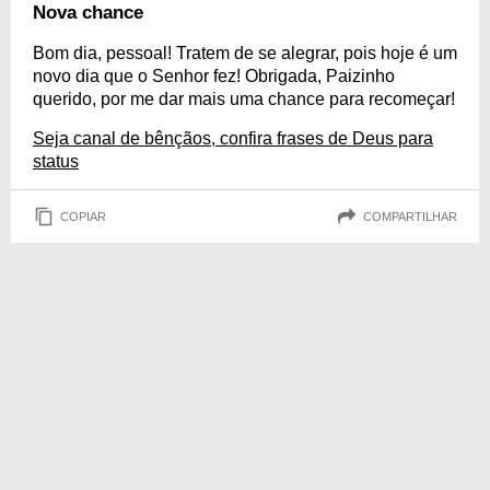
nas pequenas atitudes que mostramos nossos sentimentos. Com isso,
Nova chance
preparamos uma lista de frases de agradecimento a Deus para status do
WhatsApp. Reflita e publique. Isso pode edificar a vida de alguém!
Bom dia, pessoal! Tratem de se alegrar, pois hoje é um
novo dia que o Senhor fez! Obrigada, Paizinho
querido, por me dar mais uma chance para recomeçar!
Seja canal de bênçãos, confira frases de Deus para
status
COPIAR
COMPARTILHAR