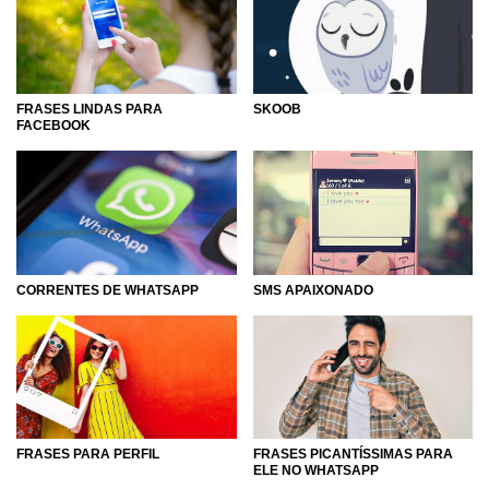
antenado com a gente! Por isso, confira nossas páginas,
divirta-se com cada uma delas e com suas dicas de como
se dar bem no mundo da internet!
SKOOB
FRASES LINDAS PARA
FACEBOOK
CORRENTES DE WHATSAPP
SMS APAIXONADO
FRASES PARA PERFIL
FRASES PICANTÍSSIMAS PARA
ELE NO WHATSAPP