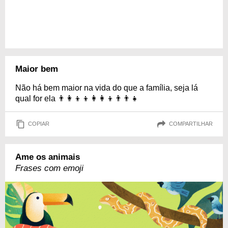
Maior bem
Não há bem maior na vida do que a família, seja lá
qual for ela 👨‍👩‍👦‍👦👩‍👩‍👦👨‍👨‍👧
COPIAR
COMPARTILHAR
Ame os animais
Frases com emoji