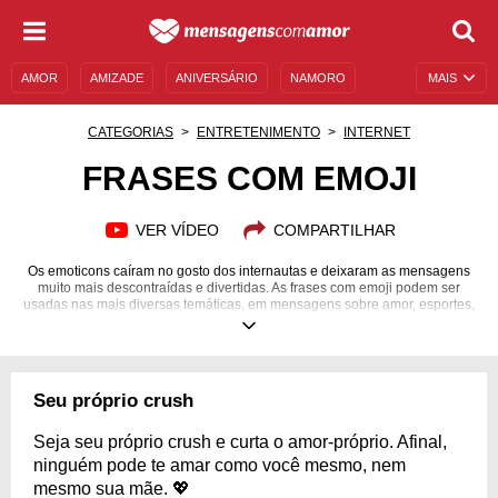
AMOR
AMIZADE
ANIVERSÁRIO
NAMORO
MAIS
SENTIMENTOS
LEGENDAS
DATAS ESPECIAIS
CATEGORIAS
ENTRETENIMENTO
INTERNET
UNIVERSO FEMININO
AUTOAJUDA
DESCULPAS
FRASES COM EMOJI
MENSAGENS E FRASES
MENSAGENS DE ANIVERSÁRIO
VER VÍDEO
COMPARTILHAR
ENTRETENIMENTO
FAMOSOS
BÍBLIA
Os emoticons caíram no gosto dos internautas e deixaram as mensagens
muito mais descontraídas e divertidas. As frases com emoji podem ser
usadas nas mais diversas temáticas, em mensagens sobre amor, esportes,
piadas, bom-dia... o limite está na sua criatividade. Facebook, Instagram,
Twitter e WhatsApp, todas essas redes sociais podem receber frases com
emoji, tornando o ambiente mais divertido e dinâmico. Não sabe por onde
começar o uso dos emojis? Não tem problema, a gente te ajuda! Veja
estas 30 frases com emojis e se jogue nas oportunidades mais variadas do
Seu próprio crush
uso de emojis. Torne suas redes sociais mais divertidas com estes
exemplos de uso dos emojis e se jogue nesta moda descontraída
Seja seu próprio crush e curta o amor-próprio. Afinal,
ninguém pode te amar como você mesmo, nem
mesmo sua mãe. 💖