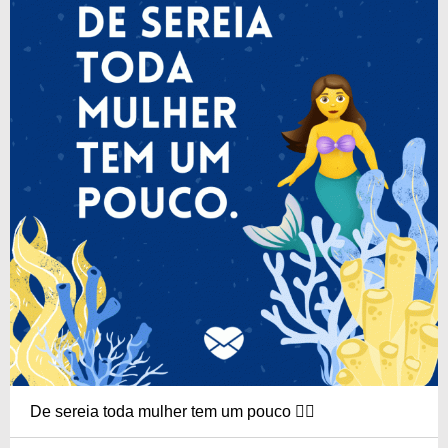
De sereia toda mulher tem um pouco 🧜‍♀