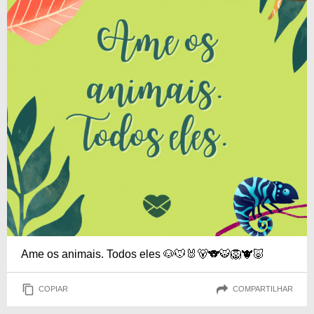
Ame os animais. Todos eles 🐶🐭🐰🐻🐨🐯🦁🐮🐷
COPIAR
COMPARTILHAR