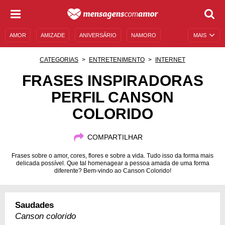
AMOR
AMIZADE
ANIVERSÁRIO
NAMORO
MAIS
SENTIMENTOS
LEGENDAS
DATAS ESPECIAIS
CATEGORIAS
ENTRETENIMENTO
INTERNET
UNIVERSO FEMININO
AUTOAJUDA
DESCULPAS
FRASES INSPIRADORAS
PERFIL CANSON
MENSAGENS E FRASES
MENSAGENS DE ANIVERSÁRIO
COLORIDO
ENTRETENIMENTO
FAMOSOS
BÍBLIA
COMPARTILHAR
Frases sobre o amor, cores, flores e sobre a vida. Tudo isso da forma mais
delicada possível. Que tal homenagear a pessoa amada de uma forma
diferente? Bem-vindo ao Canson Colorido!
Saudades
Canson colorido