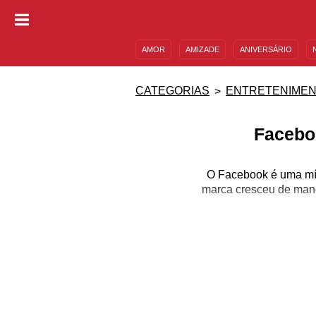
AMOR
AMIZADE
ANIVERSÁRIO
DESCULPAS
MENSAGENS E FRASES
CATEGORIAS
ENTRETENIME
Facebo
O Facebook é uma mídi
marca cresceu de manei
Criado por Mark Zucker
Chris Hughes, o si
expandindo gradualment
para só mais tarde ser 
grande compartilhador d
ganharem voz, assim co