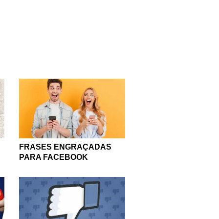
nosso site dedicado ao
as para utilizar melhor a
agora é só você conferir
ligado, pois estamos
ir relacionado ao nosso
 foi criada, certo? Então,
es e mensagens, temos a
ar a rede social em um
 maneira positiva, com
FRASES ENGRAÇADAS
PARA FACEBOOK