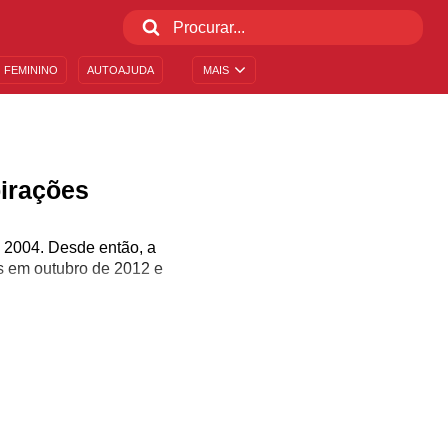
 FEMININO
AUTOAJUDA
MAIS
irações
e 2004. Desde então, a
os em outubro de 2012 e
rin, Dustin Moskovitz e
Harvard, mas foi se
dantes de ensino médio,
 o Facebook se tornou um
m uma possibilidade para
 maneira mais direta os