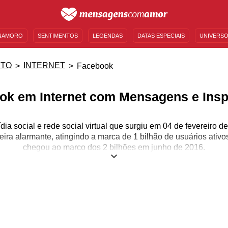
NAMORO
SENTIMENTOS
LEGENDAS
DATAS ESPECIAIS
UNIVERSO
MENSAGENS DE ANIVERSÁRIO
ENTRETENIMENTO
FAMOSOS
BÍBLIA
NTO
INTERNET
Facebook
ok em Internet com Mensagens e Insp
a social e rede social virtual que surgiu em 04 de fevereiro d
ra alarmante, atingindo a marca de 1 bilhão de usuários ativ
chegou ao marco dos 2 bilhões em junho de 2016.
berg e por seus colegas de quarto da faculdade, Eduardo Save
te iniciou limitando-se apenas aos estudantes da Universidade 
e para outras universidades e, em seguida, abriu para os estu
aberta para qualquer pessoa com treze anos ou mais. Com isso,
e conteúdo no mundo todo, em que os bilhões de usuários vira
mo as empresas encontraram um lugar para compartilharem de