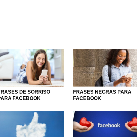
ços. Por conta da sua grandeza, decidimos criar um espaço em 
Facebook.
iosidades sobre o mesmo, frases para compartilhar, além de dic
er dela um lugar melhor para você e todos os seus amigos. Bom, 
e criamos com muito carinho para vocês e também ficar sempre 
ando o nosso conteúdo. Assim, você terá algo novo para confer
amado Facebook!
altar é o compartilhamento, afinal, é para isso que a rede social
rtilhe com todos os seus amigos do Facebook as nossas fras
dorarão e até mesmo colocarão em prática as maneiras de torn
al, quando utilizamos uma rede social tão grande como essa de
certeza, todos saem ganhando
FRASES DE SORRISO
FRASES NEGRAS PARA
PARA FACEBOOK
FACEBOOK