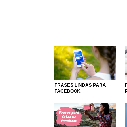
seus produtos e servi
Aqui você encontrará cur
rede social e ainda faz
todas as páginas qu
constantemente atualiz
Por fim, o que não pode f
não tenha medo e compa
certeza de que eles a
ambiente melhor. Afin
FRASES LINDAS PARA
FACEBOOK