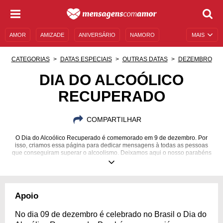
AMOR
AMIZADE
ANIVERSÁRIO
NAMORO
MAIS
SENTIMENTOS
LEGENDAS
DATAS ESPECIAIS
CATEGORIAS
DATAS ESPECIAIS
OUTRAS DATAS
DEZEMBRO
UNIVERSO FEMININO
AUTOAJUDA
DESCULPAS
DIA DO ALCOÓLICO
RECUPERADO
MENSAGENS E FRASES
MENSAGENS DE ANIVERSÁRIO
ENTRETENIMENTO
FAMOSOS
BÍBLIA
COMPARTILHAR
O Dia do Alcoólico Recuperado é comemorado em 9 de dezembro. Por
isso, criamos essa página para dedicar mensagens à todas as pessoas
que conseguiram superar o alcoolismo. Deixamos aqui o nosso parabéns
e desejo de fortalecimento nessa luta cotidiana. Compartilhe com mais
pessoas que venceram!
Apoio
No dia 09 de dezembro é celebrado no Brasil o Dia do