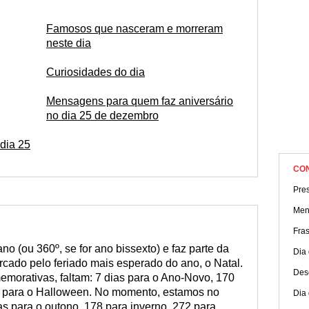
cairá o Natal nos próximos anos! Fique por dentro!
Famosos que nasceram e morreram
neste dia
Curiosidades do dia
Mensagens para quem faz aniversário
no dia 25 de dezembro
dia 25
CO
Pres
Men
Fra
o (ou 360º, se for ano bissexto) e faz parte da
Dia
cado pelo feriado mais esperado do ano, o Natal.
Des
morativas, faltam: 7 dias para o Ano-Novo, 170
 para o Halloween. No momento, estamos no
Dia 
as para o outono, 178 para inverno, 272 para