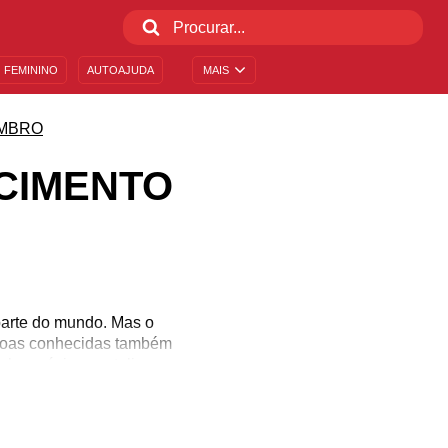
 FEMININO
AUTOAJUDA
MAIS
MBRO
SCIMENTO
parte do mundo. Mas o
ssoas conhecidas também
elas músicas natalinas.
tro lado, também é a data
utras curiosidades sobre
te em que dia da semana