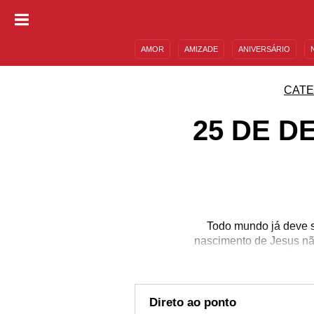
AMOR
AMIZADE
ANIVERSÁRIO
DESCULPAS
MENSAGENS E FRASES
CATE
25 DE D
Todo mundo já deve s
nascimento de Jesus nã
nasceram nesse dia, co
Três cidades – entre ela
de morte do icônico Cha
o 25 de dezembro, quem
Direto ao ponto