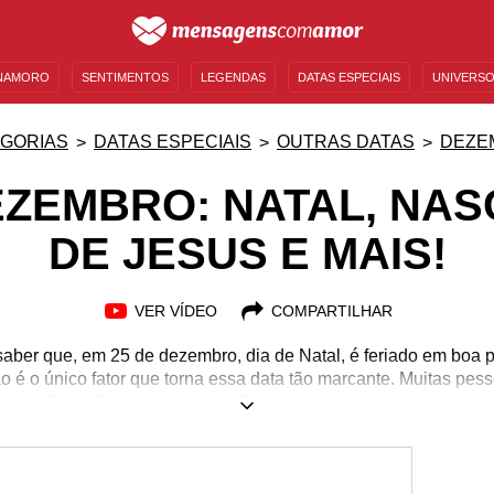
NAMORO
SENTIMENTOS
LEGENDAS
DATAS ESPECIAIS
UNIVERSO
MENSAGENS DE ANIVERSÁRIO
ENTRETENIMENTO
FAMOSOS
BÍBLIA
GORIAS
DATAS ESPECIAIS
OUTRAS DATAS
DEZE
EZEMBRO: NATAL, NA
DE JESUS E MAIS!
VER VÍDEO
COMPARTILHAR
aber que, em 25 de dezembro, dia de Natal, é feriado em boa 
o é o único fator que torna essa data tão marcante. Muitas pe
mo o Papa Pio VI e a cantora Simone, conhecida justamente p
s a capital potiguar, Natal – fazem aniversário em 25/12. Por ou
rlie Chaplin e de outros famosos. Neste artigo, além dessas e o
 gosta de um feriado prolongado vai descobrir antecipadamen