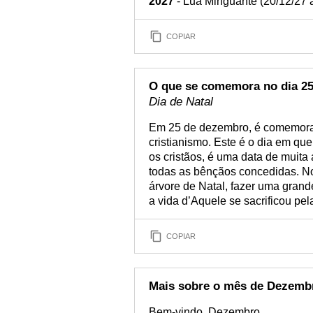
2027
- Lua Minguante (20/12/27 
COPIAR
O que se comemora no dia 2
Dia de Natal
Em 25 de dezembro, é comemorado
cristianismo. Este é o dia em qu
os cristãos, é uma data de muita
todas as bênçãos concedidas. No
árvore de Natal, fazer uma grand
a vida d’Aquele se sacrificou pel
COPIAR
Mais sobre o mês de Dezemb
Bem-vindo, Dezembro