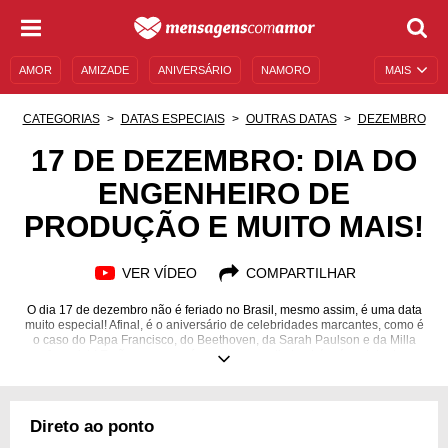
AMOR
AMIZADE
ANIVERSÁRIO
NAMORO
MAIS
SENTIMENTOS
LEGENDAS
DATAS ESPECIAIS
CATEGORIAS
DATAS ESPECIAIS
OUTRAS DATAS
DEZEMBRO
UNIVERSO FEMININO
AUTOAJUDA
DESCULPAS
17 DE DEZEMBRO: DIA DO
ENGENHEIRO DE
MENSAGENS E FRASES
MENSAGENS DE ANIVERSÁRIO
PRODUÇÃO E MUITO MAIS!
ENTRETENIMENTO
FAMOSOS
BÍBLIA
VER VÍDEO
COMPARTILHAR
O dia 17 de dezembro não é feriado no Brasil, mesmo assim, é uma data
muito especial! Afinal, é o aniversário de celebridades marcantes, como é
o caso do Papa Francisco, do Beethoven, da Sarah Paulson e da Milla
Jovovich! E não para por aí, porque esse dia também é repleto de
comemorações. Por exemplo, é o Dia do Pastor Presbiteriano e o Dia do
Engenheiro de Produção. Legal, não é mesmo? Em nosso guia completo
sobre esta data, você confere um horóscopo completo, tem acesso a fatos
históricos que aconteceram neste dia e também fica por dentro de
Direto ao ponto
mensagens especiais para aniversariantes. Veja agora mesmo!