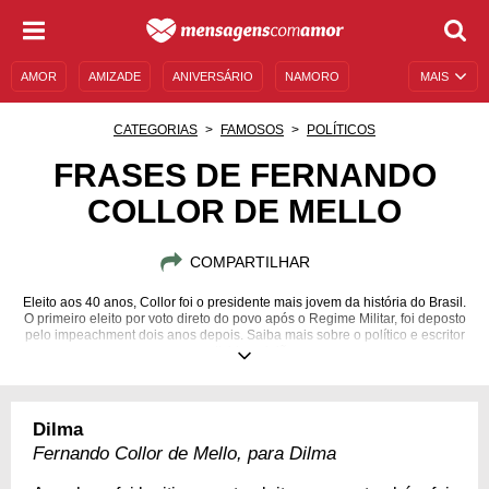
AMOR
AMIZADE
ANIVERSÁRIO
NAMORO
MAIS
SENTIMENTOS
LEGENDAS
DATAS ESPECIAIS
CATEGORIAS
FAMOSOS
POLÍTICOS
UNIVERSO FEMININO
AUTOAJUDA
DESCULPAS
FRASES DE FERNANDO
COLLOR DE MELLO
MENSAGENS E FRASES
MENSAGENS DE ANIVERSÁRIO
ENTRETENIMENTO
FAMOSOS
BÍBLIA
COMPARTILHAR
Eleito aos 40 anos, Collor foi o presidente mais jovem da história do Brasil.
O primeiro eleito por voto direto do povo após o Regime Militar, foi deposto
pelo impeachment dois anos depois. Saiba mais sobre o político e escritor
que divide opiniões.
12/08/1949
Dilma
Fernando Collor de Mello, para Dilma