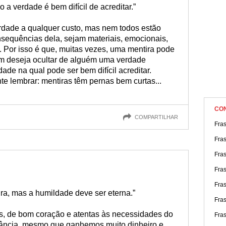
a verdade é bem difícil de acreditar.”
rdade a qualquer custo, mas nem todos estão
nsequências dela, sejam materiais, emocionais,
ai. Por isso é que, muitas vezes, uma mentira pode
em deseja ocultar de alguém uma verdade
de na qual pode ser bem difícil acreditar.
e lembrar: mentiras têm pernas bem curtas...
CO
COMPARTILHAR
Fra
Fra
Fra
Fra
Fra
ra, mas a humildade deve ser eterna.”
Fra
 de bom coração e atentas às necessidades do
Fra
ância, mesmo que ganhemos muito dinheiro e