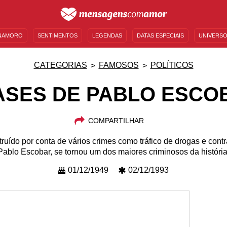
NAMORO
SENTIMENTOS
LEGENDAS
DATAS ESPECIAIS
UNIVERSO
MENSAGENS DE ANIVERSÁRIO
ENTRETENIMENTO
FAMOSOS
BÍBLIA
CATEGORIAS
FAMOSOS
POLÍTICOS
ASES DE PABLO ESCO
COMPARTILHAR
uído por conta de vários crimes como tráfico de drogas e con
Pablo Escobar, se tornou um dos maiores criminosos da história
01/12/1949
02/12/1993