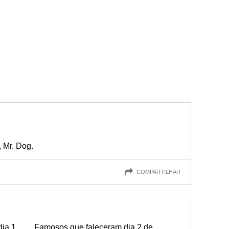
, Mr. Dog.
COMPARTILHAR
dia 1
Famosos que faleceram dia 2 de