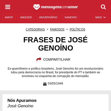
AMOR
AMIZADE
ANIVERSÁRIO
NAMORO
MAIS
SENTIMENTOS
LEGENDAS
DATAS ESPECIAIS
CATEGORIAS
FAMOSOS
POLÍTICOS
UNIVERSO FEMININO
AUTOAJUDA
DESCULPAS
FRASES DE JOSÉ
GENOÍNO
MENSAGENS E FRASES
MENSAGENS DE ANIVERSÁRIO
ENTRETENIMENTO
FAMOSOS
BÍBLIA
COMPARTILHAR
Ex-guerrilheiro e político brasileiro, José Genoíno foi um revolucionário
lutou pela democracia no Brasil, foi presidente do PT e também se
envolveu no esquema de corrupção do mensalão.
03/05/1946
Nós Apuramos
José Genoíno