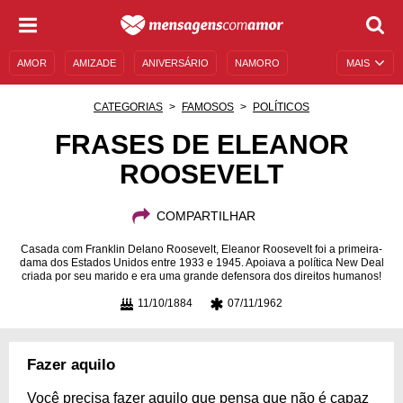
AMOR
AMIZADE
ANIVERSÁRIO
NAMORO
MAIS
SENTIMENTOS
LEGENDAS
DATAS ESPECIAIS
CATEGORIAS
FAMOSOS
POLÍTICOS
UNIVERSO FEMININO
AUTOAJUDA
DESCULPAS
FRASES DE ELEANOR
ROOSEVELT
MENSAGENS E FRASES
MENSAGENS DE ANIVERSÁRIO
ENTRETENIMENTO
FAMOSOS
BÍBLIA
COMPARTILHAR
Casada com Franklin Delano Roosevelt, Eleanor Roosevelt foi a primeira-
dama dos Estados Unidos entre 1933 e 1945. Apoiava a política New Deal
criada por seu marido e era uma grande defensora dos direitos humanos!
11/10/1884
07/11/1962
Fazer aquilo
Você precisa fazer aquilo que pensa que não é capaz