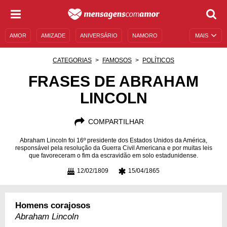
AMOR
AMIZADE
ANIVERSÁRIO
NAMORO
MAIS
SENTIMENTOS
LEGENDAS
DATAS ESPECIAIS
CATEGORIAS
FAMOSOS
POLÍTICOS
UNIVERSO FEMININO
AUTOAJUDA
DESCULPAS
FRASES DE ABRAHAM
LINCOLN
MENSAGENS E FRASES
MENSAGENS DE ANIVERSÁRIO
ENTRETENIMENTO
FAMOSOS
BÍBLIA
COMPARTILHAR
Abraham Lincoln foi 16º presidente dos Estados Unidos da América,
responsável pela resolução da Guerra Civil Americana e por muitas leis
que favoreceram o fim da escravidão em solo estadunidense.
12/02/1809
15/04/1865
Homens corajosos
Abraham Lincoln