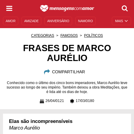
AMOR
AMIZADE
ANIVERSÁRIO
NAMORO
MAIS
SENTIMENTOS
LEGENDAS
DATAS ESPECIAIS
CATEGORIAS
FAMOSOS
POLÍTICOS
UNIVERSO FEMININO
AUTOAJUDA
DESCULPAS
FRASES DE MARCO
AURÉLIO
MENSAGENS E FRASES
MENSAGENS DE ANIVERSÁRIO
ENTRETENIMENTO
FAMOSOS
BÍBLIA
COMPARTILHAR
Conhecido como o último dos cinco bons imperadores, Marco Aurélio teve
sucesso ao longo de seu império. Também deixou a obra Meditações, que
é lida até os dias de hoje.
26/04/0121
17/03/0180
Elas são incompreensíveis
Marco Aurélio