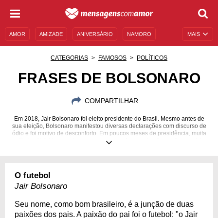
AMOR
AMIZADE
ANIVERSÁRIO
NAMORO
MAIS
SENTIMENTOS
LEGENDAS
DATAS ESPECIAIS
CATEGORIAS
FAMOSOS
POLÍTICOS
UNIVERSO FEMININO
AUTOAJUDA
DESCULPAS
FRASES DE BOLSONARO
MENSAGENS E FRASES
MENSAGENS DE ANIVERSÁRIO
COMPARTILHAR
ENTRETENIMENTO
FAMOSOS
BÍBLIA
Em 2018, Jair Bolsonaro foi eleito presidente do Brasil. Mesmo antes de
sua eleição, Bolsonaro manifestou diversas declarações com discurso de
ódio e foi motivo de desconforto. Em poucos meses de presidência, muita
polêmica já foi levantada em seu governo. Apesar de não se dizer racista,
o presidente, que alega que não existe racismo no Brasil, já recebeu
denúncias por posturas racistas e desrespeitosas. Ainda há quem admire
Bolsonaro e o considere um "mito" capaz de erradicar a corrupção no país.
Confira algumas frases do presidente que provocaram calorosos debates
O futebol
e movimentações em todo o país.
Jair Bolsonaro
21/03/1955
Seu nome, como bom brasileiro, é a junção de duas
paixões dos pais. A paixão do pai foi o futebol: "o Jair