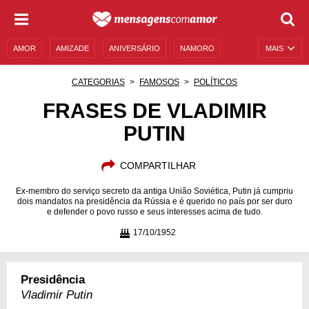
AMOR
AMIZADE
ANIVERSÁRIO
NAMORO
MAIS
SENTIMENTOS
LEGENDAS
DATAS ESPECIAIS
CATEGORIAS
FAMOSOS
POLÍTICOS
UNIVERSO FEMININO
AUTOAJUDA
DESCULPAS
FRASES DE VLADIMIR
PUTIN
MENSAGENS E FRASES
MENSAGENS DE ANIVERSÁRIO
ENTRETENIMENTO
FAMOSOS
BÍBLIA
COMPARTILHAR
Ex-membro do serviço secreto da antiga União Soviética, Putin já cumpriu
dois mandatos na presidência da Rússia e é querido no país por ser duro
e defender o povo russo e seus interesses acima de tudo.
17/10/1952
Presidência
Vladimir Putin