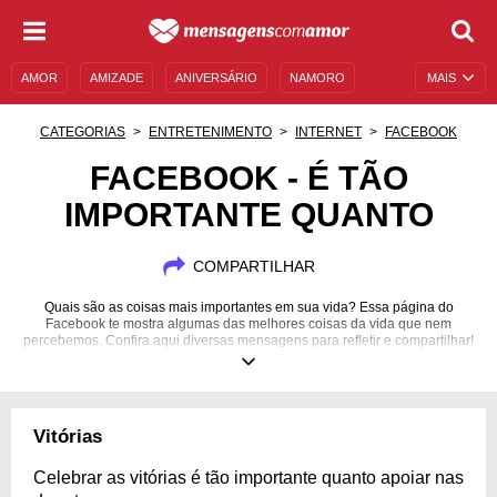
AMOR
AMIZADE
ANIVERSÁRIO
NAMORO
MAIS
SENTIMENTOS
LEGENDAS
DATAS ESPECIAIS
CATEGORIAS
ENTRETENIMENTO
INTERNET
FACEBOOK
UNIVERSO FEMININO
AUTOAJUDA
DESCULPAS
FACEBOOK - É TÃO
IMPORTANTE QUANTO
MENSAGENS E FRASES
MENSAGENS DE ANIVERSÁRIO
ENTRETENIMENTO
FAMOSOS
BÍBLIA
COMPARTILHAR
Quais são as coisas mais importantes em sua vida? Essa página do
Facebook te mostra algumas das melhores coisas da vida que nem
percebemos. Confira aqui diversas mensagens para refletir e compartilhar!
Afinal, a vida é feita de momentos, e cada um deles têm sua devida
importância, não é mesmo?
Vitórias
Celebrar as vitórias é tão importante quanto apoiar nas