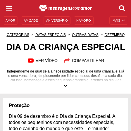
AMOR
AMIZADE
ANIVERSÁRIO
NAMORO
MAIS
SENTIMENTOS
LEGENDAS
DATAS ESPECIAIS
CATEGORIAS
DATAS ESPECIAIS
OUTRAS DATAS
DEZEMBRO
UNIVERSO FEMININO
AUTOAJUDA
DESCULPAS
DIA DA CRIANÇA ESPECIAL
MENSAGENS E FRASES
MENSAGENS DE ANIVERSÁRIO
VER VÍDEO
COMPARTILHAR
ENTRETENIMENTO
FAMOSOS
BÍBLIA
Independente de qual seja a necessidade especial de uma criança, ela já
é uma vencedora, simplesmente por lidar com seus desafios a cada dia.
Por isso, homenageie esses pequenos grandes guerreiros no dia 9 de
dezembro — o Dia da Criança Especial!
Proteção
Dia 09 de dezembro é o Dia da Criança Especial. A
todos os pequeninos com necessidades especiais,
todo o carinho do mundo e que este – o “mundo” –