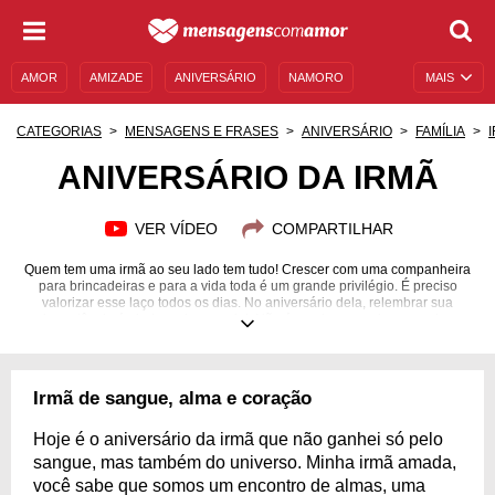
AMOR
AMIZADE
ANIVERSÁRIO
NAMORO
MAIS
SENTIMENTOS
LEGENDAS
DATAS ESPECIAIS
CATEGORIAS
MENSAGENS E FRASES
ANIVERSÁRIO
FAMÍLIA
UNIVERSO FEMININO
AUTOAJUDA
DESCULPAS
ANIVERSÁRIO DA IRMÃ
MENSAGENS E FRASES
MENSAGENS DE ANIVERSÁRIO
VER VÍDEO
COMPARTILHAR
ENTRETENIMENTO
FAMOSOS
BÍBLIA
Quem tem uma irmã ao seu lado tem tudo! Crescer com uma companheira
para brincadeiras e para a vida toda é um grande privilégio. É preciso
valorizar esse laço todos os dias. No aniversário dela, relembrar sua
importância é ainda mais especial. Não é preciso organizar grandes
surpresas ou homenagens elaboradas, porque uma simples mensagem já
é capaz de transmitir todo o seu amor de forma genuína e única. Se você
não sabe por onde começar a escrever, confira estas frases para
aniversário da irmã e inspire-se. As palavras podem transmitir exatamente
Irmã de sangue, alma e coração
o que sentimos e aproximar ainda mais dois corações já unidos. Confira
cada uma das mensagens e escolha qual combina mais com a sua irmã!
Hoje é o aniversário da irmã que não ganhei só pelo
sangue, mas também do universo. Minha irmã amada,
você sabe que somos um encontro de almas, uma