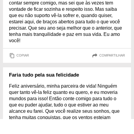
contar sempre comigo, mas sei que às vezes tem
vontade de ficar sozinha e respeito isso. Mas saiba
que eu não suporto vê-la sofrer e, quando quiser,
estarei aqui, de braços abertos para tudo o que você
precisar. Que seu ano seja melhor que o anterior, que
tenha mais tranquilidade e paz em sua vida. Eu amo
você!
COPIAR
COMPARTILHAR
Faria tudo pela sua felicidade
Feliz aniversário, minha parceira de vida! Ninguém
quer tanto vê-la feliz quanto eu quero, e eu moveria
mundos para isso! Então conte comigo para tudo o
que eu puder ajudar, tudo o que estiver ao meu
alcance eu farei. Que você realize seus sonhos, que
tenha muitas conquistas, que os ventos estejam
sempre a seu favor para que você possa ser feliz
vivendo tudo o que sempre quis. Parabéns por mais