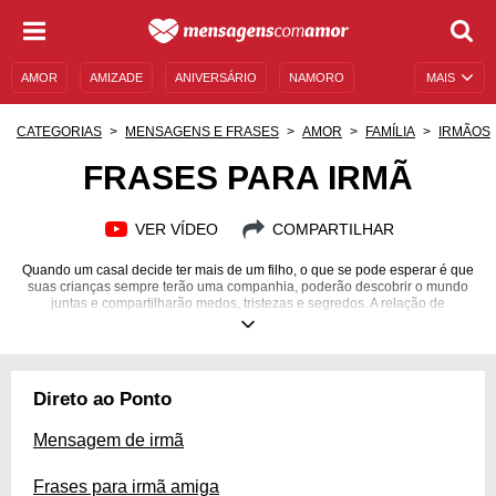
AMOR
AMIZADE
ANIVERSÁRIO
NAMORO
MAIS
SENTIMENTOS
LEGENDAS
DATAS ESPECIAIS
CATEGORIAS
MENSAGENS E FRASES
AMOR
FAMÍLIA
IRMÃOS
UNIVERSO FEMININO
AUTOAJUDA
DESCULPAS
FRASES PARA IRMÃ
MENSAGENS E FRASES
MENSAGENS DE ANIVERSÁRIO
VER VÍDEO
COMPARTILHAR
ENTRETENIMENTO
FAMOSOS
BÍBLIA
Quando um casal decide ter mais de um filho, o que se pode esperar é que
suas crianças sempre terão uma companhia, poderão descobrir o mundo
juntas e compartilharão medos, tristezas e segredos. A relação de
irmandade é poderosa, porque une duas pessoas por laços de sangue, de
amizade e de amor. Ter uma irmã com quem viver a vida é um prazer e
uma alegria, algo a ser celebrado todos os dias. Se você tem uma irmã
que torna a sua família melhor, que deixa a sua vida mais leve e que está
sempre ao seu lado, envie frases à sua irmã para que ela tenha certeza da
Direto ao Ponto
diferença positiva que representa na sua vida! Surpreenda-a!
Mensagem de irmã
Frases para irmã amiga