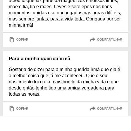
acredito que faz parte da magia. Nós e nossos filhos,
mãe e tia, tia e mães. Leves e serelepes nos bons
momentos, unidas e aconchegadas nas horas difíceis,
mas sempre juntas, para a vida toda. Obrigada por ser
minha irmã!
COPIAR
COMPARTILHAR
Para a minha querida irmã
Gostaria de dizer para a minha querida irmã que ela é
a melhor coisa que já me aconteceu. Que o seu
nascimento foi o dia mais bonito da minha vida e que
desde então tenho tido uma amiga verdadeira para
todas as horas.
COPIAR
COMPARTILHAR
Amiga e cúmplice das minhas estripulias