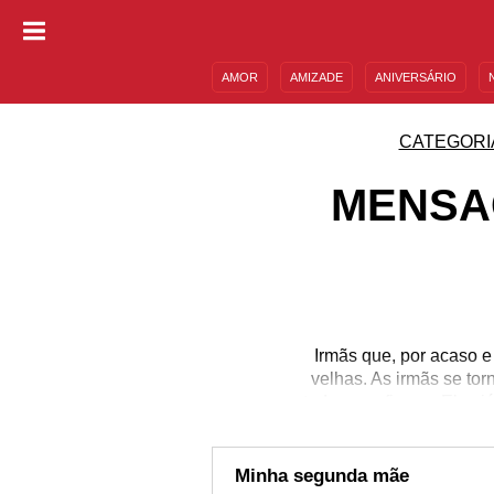
AMOR
AMIZADE
ANIVERSÁRIO
DESCULPAS
MENSAGENS E FRASES
CATEGORI
MENSA
Irmãs que, por acaso e
velhas. As irmãs se to
toda a confiança. Elas j
por isso, são sábias 
provocações, brincad
momentos da vida com
Minha segunda mãe