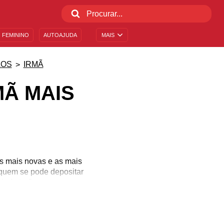
 FEMININO
AUTOAJUDA
MAIS
ÃOS
IRMÃ
Ã MAIS
ãs mais novas e as mais
 quem se pode depositar
ainda terão que passar e,
 são interrompidos por
mã por dividir tantos
esses sentimentos com