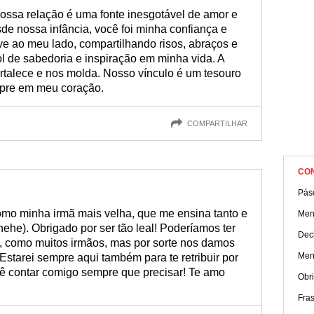
estas mensagens para a irmã mais velha!
nossa relação é uma fonte inesgotável de amor e
sde nossa infância, você foi minha confiança e
 ao meu lado, compartilhando risos, abraços e
l de sabedoria e inspiração em minha vida. A
rtalece e nos molda. Nosso vínculo é um tesouro
mpre em meu coração.
COMPARTILHAR
CO
Pás
como minha irmã mais velha, que me ensina tanto e
Men
he). Obrigado por ser tão leal! Poderíamos ter
Dec
s, como muitos irmãos, mas por sorte nos damos
Men
Estarei sempre aqui também para te retribuir por
cê contar comigo sempre que precisar! Te amo
Obri
Fra