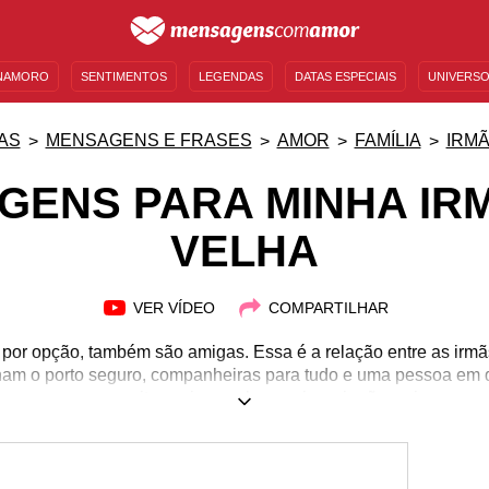
NAMORO
SENTIMENTOS
LEGENDAS
DATAS ESPECIAIS
UNIVERSO
MENSAGENS DE ANIVERSÁRIO
ENTRETENIMENTO
FAMOSOS
BÍBLIA
AS
MENSAGENS E FRASES
AMOR
FAMÍLIA
IRM
GENS PARA MINHA IRM
VELHA
VER VÍDEO
COMPARTILHAR
 por opção, também são amigas. Essa é a relação entre as irm
rnam o porto seguro, companheiras para tudo e uma pessoa em
á passaram por muitas coisas pelas quais as irmãs mais novas 
e dão os melhores conselhos. Às vezes, esses momentos juntas
eiras e piadas internas que só elas entendem. Agradeça à sua ir
 você. Não deixe de mostrar como você a aprecia. Demonstre 