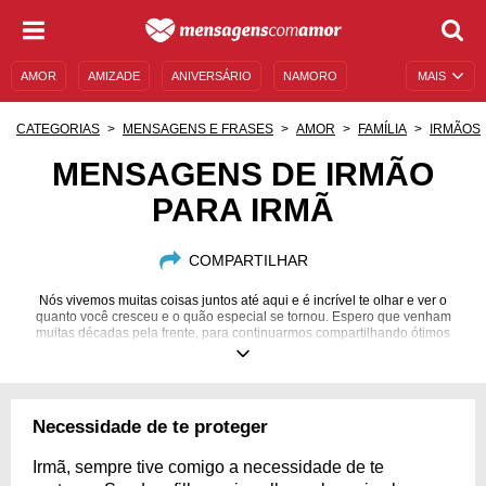
AMOR
AMIZADE
ANIVERSÁRIO
NAMORO
MAIS
SENTIMENTOS
LEGENDAS
DATAS ESPECIAIS
CATEGORIAS
MENSAGENS E FRASES
AMOR
FAMÍLIA
IRMÃOS
UNIVERSO FEMININO
AUTOAJUDA
DESCULPAS
MENSAGENS DE IRMÃO
PARA IRMÃ
MENSAGENS E FRASES
MENSAGENS DE ANIVERSÁRIO
ENTRETENIMENTO
FAMOSOS
BÍBLIA
COMPARTILHAR
Nós vivemos muitas coisas juntos até aqui e é incrível te olhar e ver o
quanto você cresceu e o quão especial se tornou. Espero que venham
muitas décadas pela frente, para continuarmos compartilhando ótimos
momentos, conselhos e risadas. E lembre que você sempre será minha
princesinha!
Necessidade de te proteger
Irmã, sempre tive comigo a necessidade de te