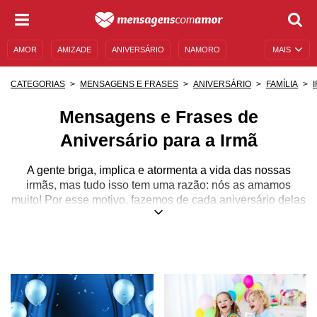
AMOR
AMIZADE
ANIVERSÁRIO
NAMORO
MAIS
SENTIMENTOS
LEGENDAS
DATAS ESPECIAIS
CATEGORIAS
MENSAGENS E FRASES
ANIVERSÁRIO
FAMÍLIA
UNIVERSO FEMININO
AUTOAJUDA
DESCULPAS
Mensagens e Frases de
MENSAGENS E FRASES
MENSAGENS DE ANIVERSÁRIO
Aniversário para a Irmã
ENTRETENIMENTO
FAMOSOS
BÍBLIA
A gente briga, implica e atormenta a vida das nossas
irmãs, mas tudo isso tem uma razão: nós as amamos
muito! Por esse motivo, fazemos de cada aniversário delas
uma data especial e cheia de significados. Além disso,
nessas datas queridas, adoramos fazer homenagens de
todos os tipos para alegrar o coração dessas mulheres
amadas com quem dividimos os pais, a família e a vida.
Inventamos festas surpresas, passeios, viagens, jantares
ou qualquer outro tipo de comemoração desde que seja