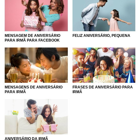
que estamos fugindo dos pais.
Por isso, acomode-se, pegue o papel e a caneta, ou abra o
bloco de notas, se preferir, e inspire-se para criar o texto de
parabéns mais incrível de todos e eu tenho certeza de que
MENSAGEM DE ANIVERSÁRIO
FELIZ ANIVERSÁRIO, PEQUENA
a sua irmã vai amar!
PARA IRMÃ PARA FACEBOOK
MENSAGENS DE ANIVERSÁRIO
FRASES DE ANIVERSÁRIO PARA
PARA IRMÃ
IRMÃ
ANIVERSÁRIO DA IRMÃ