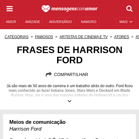
AMOR
AMIZADE
ANIVERSÁRIO
NAMORO
MAIS
SENTIMENTOS
LEGENDAS
DATAS ESPECIAIS
CATEGORIAS
FAMOSOS
ARTISTAS DE CINEMA E TV
ATORES
A
UNIVERSO FEMININO
AUTOAJUDA
DESCULPAS
FRASES DE HARRISON
FORD
MENSAGENS E FRASES
MENSAGENS DE ANIVERSÁRIO
ENTRETENIMENTO
FAMOSOS
BÍBLIA
COMPARTILHAR
Já são mais de 50 anos de carreira e um trabalho atrás do outro. Ford ficou
mais conhecido ao fazer Indiana Jones, Stars Wars e Deckard em Blade
Runner. Hoje, ele é uma das maiores estrelas de Hollywood e um dos
nomes mais marcantes do cinema. Quer conhecê-lo melhor? Veja alguns
pensamentos do ator!
13/07/1942
Meios de comunicação
Harrison Ford