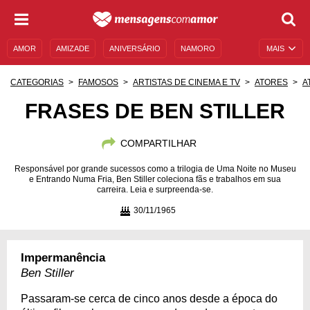
AMOR
AMIZADE
ANIVERSÁRIO
NAMORO
MAIS
SENTIMENTOS
LEGENDAS
DATAS ESPECIAIS
CATEGORIAS
FAMOSOS
ARTISTAS DE CINEMA E TV
ATORES
A
UNIVERSO FEMININO
AUTOAJUDA
DESCULPAS
FRASES DE BEN STILLER
MENSAGENS E FRASES
MENSAGENS DE ANIVERSÁRIO
COMPARTILHAR
ENTRETENIMENTO
FAMOSOS
BÍBLIA
Responsável por grande sucessos como a trilogia de Uma Noite no Museu
e Entrando Numa Fria, Ben Stiller coleciona fãs e trabalhos em sua
carreira. Leia e surpreenda-se.
30/11/1965
Impermanência
Ben Stiller
Passaram-se cerca de cinco anos desde a época do