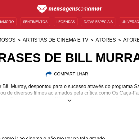
NAMORO
SENTIMENTOS
LEGENDAS
DATAS ESPECIAIS
UNIVERSO
MENSAGENS DE ANIVERSÁRIO
ENTRETENIMENTO
FAMOSOS
BÍBLIA
MOSOS
ARTISTAS DE CINEMA E TV
ATORES
ATORE
RASES DE BILL MURR
COMPARTILHAR
 Bill Murray, despontou para o sucesso através do programa Sa
ipou de diversos filmes aclamados pela crítica como Os Caça-F
Desencontros, este último rendeu indicação ao Oscar.
21/09/1950
 é como ir ao cinema e não me ver na tela grande.