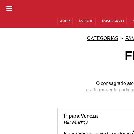
AMOR
AMIZADE
ANIVERSÁRIO
DESCULPAS
MENSAGENS E FRASES
CATEGORIAS
FA
F
O consagrado ator
posteriormente partic
Ir para Veneza
Bill Murray
Ir para Veneza e vestir um terno