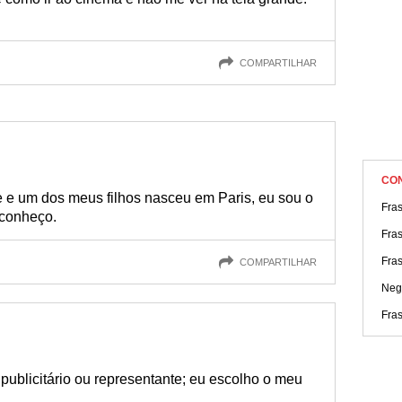
COMPARTILHAR
CO
 e um dos meus filhos nasceu em Paris, eu sou o
Fra
 conheço.
Fras
Fra
COMPARTILHAR
Neg
Fras
ublicitário ou representante; eu escolho o meu