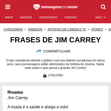
AMOR
AMIZADE
ANIVERSÁRIO
NAMORO
MAIS
SENTIMENTOS
LEGENDAS
DATAS ESPECIAIS
CATEGORIAS
FAMOSOS
ARTISTAS DE CINEMA E TV
ATORES
A
UNIVERSO FEMININO
AUTOAJUDA
DESCULPAS
FRASES DE JIM CARREY
MENSAGENS E FRASES
MENSAGENS DE ANIVERSÁRIO
COMPARTILHAR
ENTRETENIMENTO
FAMOSOS
BÍBLIA
O ator canadense diverte o público com seu talento nas telonas há vários
anos, seus personagens estão eternizados na história do cinema. Saiba
mais sobre o que pensa o grande Jim Carrey!
17/01/1962
Risadas
Jim Carrey
A risada é a saúde e alarga a vida!