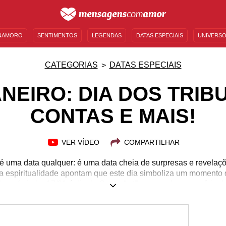
NAMORO
SENTIMENTOS
LEGENDAS
DATAS ESPECIAIS
UNIVERSO
MENSAGENS DE ANIVERSÁRIO
ENTRETENIMENTO
FAMOSOS
BÍBLIA
CATEGORIAS
DATAS ESPECIAIS
ANEIRO: DIA DOS TRIB
CONTAS E MAIS!
VER VÍDEO
COMPARTILHAR
 é uma data qualquer: é uma data cheia de surpresas e revelaç
 a espiritualidade apontam que este dia simboliza um momento d
um feriado, 17/01 é dia de Santo Antão e guarda a memória de 
iversários famosos e falecimentos também. Quer relembrar e a
o que preparamos sobre 17 de janeiro e desperte a sua curiosi
também para enviar mensagens personalizadas para alguém que f