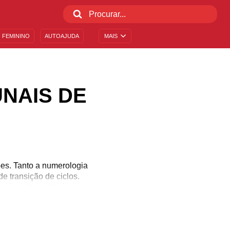
 FEMININO
AUTOAJUDA
MAIS
UNAIS DE
ões. Tanto a numerologia
e transição de ciclos.
vários fatos históricos
prender tudo isso? Venha
dade com esse período do
az aniversário na data!