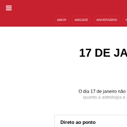
AMOR
AMIZADE
ANIVERSÁRIO
DESCULPAS
MENSAGENS E FRASES
17 DE J
O dia 17 de janeiro não
quanto a astrologia e
Apesar de não ser nenh
importantes, além de an
conferir todo o conteúd
calendário! Aproveite 
Direto ao ponto