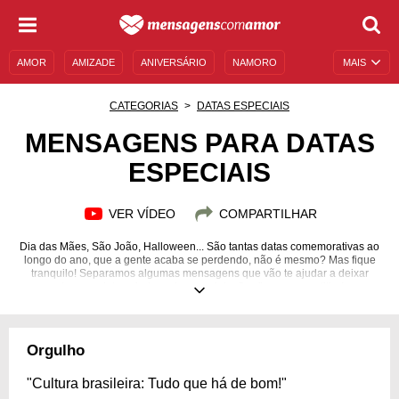
AMOR
AMIZADE
ANIVERSÁRIO
NAMORO
MAIS
SENTIMENTOS
LEGENDAS
DATAS ESPECIAIS
CATEGORIAS
DATAS ESPECIAIS
UNIVERSO FEMININO
AUTOAJUDA
DESCULPAS
MENSAGENS PARA DATAS
ESPECIAIS
MENSAGENS E FRASES
MENSAGENS DE ANIVERSÁRIO
ENTRETENIMENTO
FAMOSOS
BÍBLIA
VER VÍDEO
COMPARTILHAR
Dia das Mães, São João, Halloween... São tantas datas comemorativas ao
longo do ano, que a gente acaba se perdendo, não é mesmo? Mas fique
tranquilo! Separamos algumas mensagens que vão te ajudar a deixar
algumas datas ainda mais especiais. Confira e compartilhe!
Orgulho
"Cultura brasileira: Tudo que há de bom!"