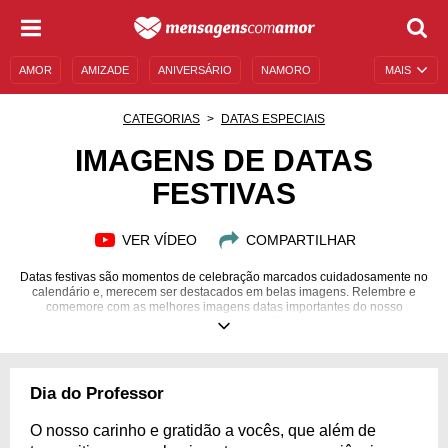
AMOR
AMIZADE
ANIVERSÁRIO
NAMORO
MAIS
SENTIMENTOS
LEGENDAS
DATAS ESPECIAIS
CATEGORIAS
DATAS ESPECIAIS
UNIVERSO FEMININO
AUTOAJUDA
DESCULPAS
IMAGENS DE DATAS
FESTIVAS
MENSAGENS E FRASES
MENSAGENS DE ANIVERSÁRIO
ENTRETENIMENTO
FAMOSOS
BÍBLIA
VER VÍDEO
COMPARTILHAR
Datas festivas são momentos de celebração marcados cuidadosamente no
calendário e, merecem ser destacados em belas imagens. Relembre e
comemore com as melhores imagens datas importantes do nosso
calendário e compartilhe com seus amigos! Não deixe passar em branco
Dia do Professor
O nosso carinho e gratidão a vocês, que além de