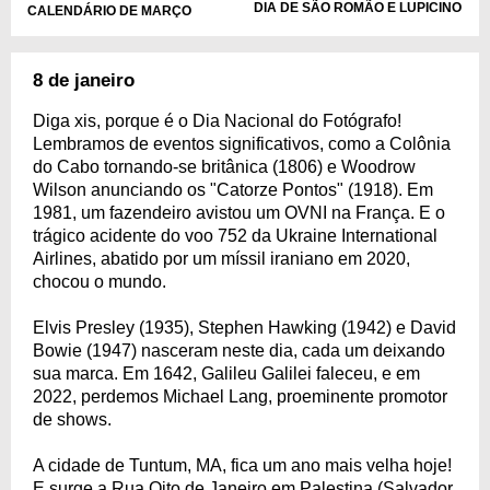
DIA DE SÃO ROMÃO E LUPICINO
CALENDÁRIO DE MARÇO
8 de janeiro
Diga xis, porque é o Dia Nacional do Fotógrafo!
Lembramos de eventos significativos, como a Colônia
do Cabo tornando-se britânica (1806) e Woodrow
Wilson anunciando os "Catorze Pontos" (1918). Em
1981, um fazendeiro avistou um OVNI na França. E o
trágico acidente do voo 752 da Ukraine International
Airlines, abatido por um míssil iraniano em 2020,
chocou o mundo.
Elvis Presley (1935), Stephen Hawking (1942) e David
Bowie (1947) nasceram neste dia, cada um deixando
sua marca. Em 1642, Galileu Galilei faleceu, e em
2022, perdemos Michael Lang, proeminente promotor
de shows.
A cidade de Tuntum, MA, fica um ano mais velha hoje!
E surge a Rua Oito de Janeiro em Palestina (Salvador,