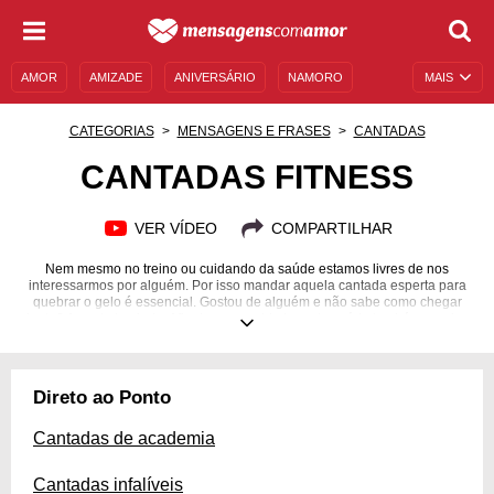
AMOR
AMIZADE
ANIVERSÁRIO
NAMORO
MAIS
SENTIMENTOS
LEGENDAS
DATAS ESPECIAIS
CATEGORIAS
MENSAGENS E FRASES
CANTADAS
UNIVERSO FEMININO
AUTOAJUDA
DESCULPAS
CANTADAS FITNESS
MENSAGENS E FRASES
MENSAGENS DE ANIVERSÁRIO
VER VÍDEO
COMPARTILHAR
ENTRETENIMENTO
FAMOSOS
BÍBLIA
Nem mesmo no treino ou cuidando da saúde estamos livres de nos
interessarmos por alguém. Por isso mandar aquela cantada esperta para
quebrar o gelo é essencial. Gostou de alguém e não sabe como chegar
junto? A gente te ajuda. Afinal, quem cuida bem da saúde também precisa
cuidar bem do coração.
Direto ao Ponto
Cantadas de academia
Cantadas infalíveis