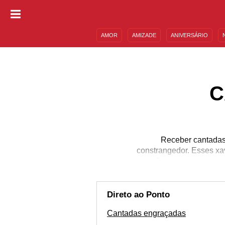
AMOR
AMIZADE
ANIVERSÁRIO
DESCULPAS
MENSAGENS E FRASES
C
Receber cantadas
constrangedor. Esses xa
não conectar esse te
pedreiros não são, n
aquelas que são mais
pedreiros e elas são ó
Direto ao Ponto
Mensagen
Cantadas engraçadas