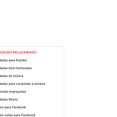
NTEÚDO RELACIONADO
adas para ficantes
tadas bem humoradas
tadas de música
tadas para conquistar a morena
endas engraçadas
adas fitness
or para Facebook
ses curtas para Facebook