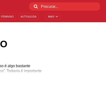
 FEMININO
AUTOAJUDA
MAIS
RO
o é algo bastante
s”. Todavia é importante
sadas! As cantadas de
Elas são, na verdade,
 inúmeras cantadas de
ush. Por esse motivo, o
cê. Veja!