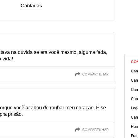
Cantadas
estava na dúvida se era você mesmo, alguma fada,
 vida!
CO
Cant
COMPARTILHAR
Can
Can
Can
 porque você acabou de roubar meu coração. E se
Leg
pra prisão.
Cant
Hum
COMPARTILHAR
Fra