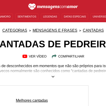
NAMORO
SENTIMENTOS
LEGENDAS
DATAS ESPECIAIS
UNIVERSO
MENSAGENS DE ANIVERSÁRIO
ENTRETENIMENTO
FAMOSOS
BÍBLIA
CATEGORIAS
MENSAGENS E FRASES
CANTADAS
ANTADAS DE PEDREI
VER VÍDEO
COMPARTILHAR
 de desconhecidos em momentos que não são próprios para iss
vecos normalmente são conhecidos como “cantadas de pedreiro
rmo a momentos negativos, afinal ele pode nos render boas ri
ecessariamente, aquelas que nos fazem sentir desconfortáveis. 
 leves e divertidas, até mesmo um pouquinho toscas. Existem
timas para quebrar o gelo inicial na hora de falar com o seu cr
s Com Amor separou as mais populares e engraçadas para vo
Melhores cantadas