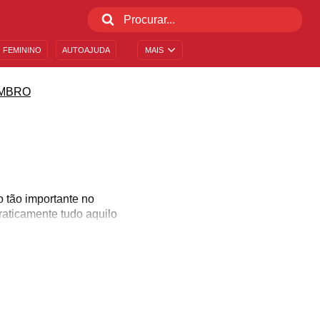
 FEMININO
AUTOAJUDA
MAIS
MBRO
 tão importante no
raticamente tudo aquilo
lebre essa data!