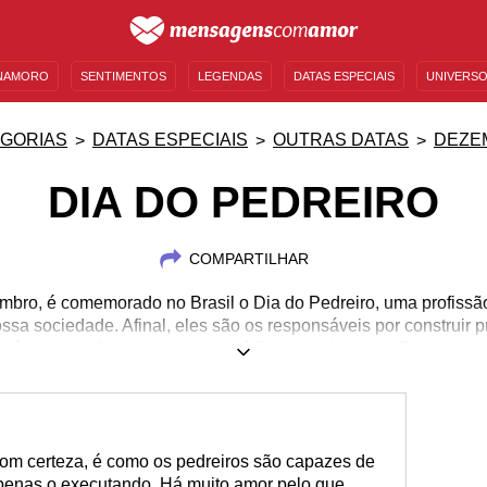
NAMORO
SENTIMENTOS
LEGENDAS
DATAS ESPECIAIS
UNIVERSO
MENSAGENS DE ANIVERSÁRIO
ENTRETENIMENTO
FAMOSOS
BÍBLIA
GORIAS
DATAS ESPECIAIS
OUTRAS DATAS
DEZE
DIA DO PEDREIRO
COMPARTILHAR
mbro, é comemorado no Brasil o Dia do Pedreiro, uma profissão
sa sociedade. Afinal, eles são os responsáveis por construir p
 à nossa volta, como casas, prédios, e muito mais. Por isso, ce
com certeza, é como os pedreiros são capazes de
penas o executando. Há muito amor pelo que