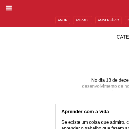
AMOR
AMIZADE
ANIVERSÁRIO
DESCULPAS
MENSAGENS E FRASES
CATE
No dia 13 de deze
desenvolvimento de nos
que podemos ver
Aprender com a vida
Se existe um coisa que admiro, 
aprender o trabalho que fazem a