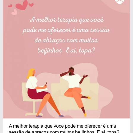
A melhor terapia que você pode me oferecer é uma
sessão de abraços com muitos beijinhos. E ai, topa?