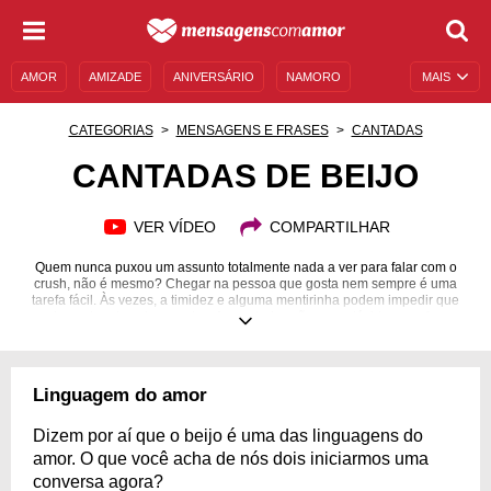
AMOR
AMIZADE
ANIVERSÁRIO
NAMORO
MAIS
SENTIMENTOS
LEGENDAS
DATAS ESPECIAIS
CATEGORIAS
MENSAGENS E FRASES
CANTADAS
UNIVERSO FEMININO
AUTOAJUDA
DESCULPAS
CANTADAS DE BEIJO
MENSAGENS E FRASES
MENSAGENS DE ANIVERSÁRIO
VER VÍDEO
COMPARTILHAR
ENTRETENIMENTO
FAMOSOS
BÍBLIA
Quem nunca puxou um assunto totalmente nada a ver para falar com o
crush, não é mesmo? Chegar na pessoa que gosta nem sempre é uma
tarefa fácil. Às vezes, a timidez e alguma mentirinha podem impedir que
um lance legal se desenvolva. As cantadas são, sem dúvida, uma forma
fácil e divertida de puxar algum assunto e não é à toa que elas existem há
muito tempo. Algumas delas são infalíveis e, além de ajudar a ganhar o tão
esperado beijo, podem dar um empurrãozinho para um futuro
relacionamento sério. Existem cantadas criativas, engraçadas, persistentes
Linguagem do amor
e algumas completamente diretas. Ficou em dúvida de qual mandar para o
crush? Inspire-se em cantadas de beijo e dê o match perfeito!
Dizem por aí que o beijo é uma das linguagens do
amor. O que você acha de nós dois iniciarmos uma
conversa agora?