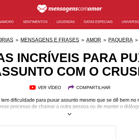
NAMORO
SENTIMENTOS
LEGENDAS
DATAS ESPECIAIS
UNIVERSO
MENSAGENS DE ANIVERSÁRIO
ENTRETENIMENTO
FAMOSOS
BÍBLIA
ORIAS
MENSAGENS E FRASES
AMOR
PAQUERA
AS INCRÍVEIS PARA P
ASSUNTO COM O CRUS
VER VÍDEO
COMPARTILHAR
tem dificuldade para puxar assunto mesmo que se dê bem no 
or esse processo de chamar a outra pessoa ou de manter o diálog
ficar com o coração em paz e souber exatamente como conversa
to. E para garantir que isso irá acontecer, você só precisa segui
sh. Aprenda a manter o papo interessante e deixe essa pessoa
Tenha muito sucesso na sua conquista e confie no seu potencial