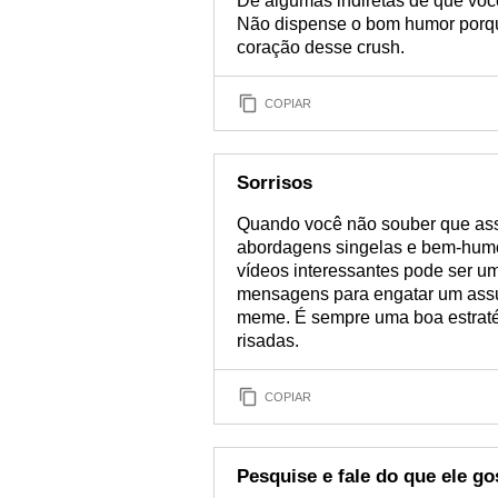
Dê algumas indiretas de que voc
Não dispense o bom humor porque
coração desse crush.
COPIAR
Sorrisos
Quando você não souber que as
abordagens singelas e bem-hum
vídeos interessantes pode ser u
mensagens para engatar um assun
meme. É sempre uma boa estrat
risadas.
COPIAR
Pesquise e fale do que ele go