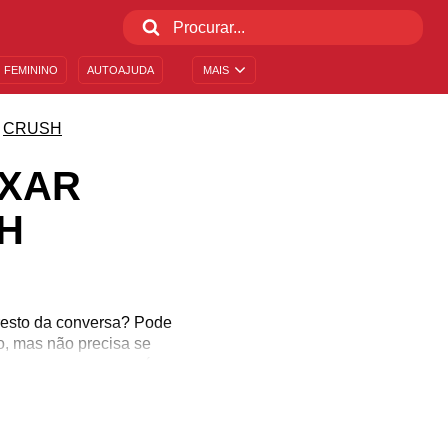
 FEMININO
AUTOAJUDA
MAIS
CRUSH
UXAR
H
resto da conversa? Pode
o, mas não precisa se
r com essa pessoa, é
r as dicas incríveis para
 curiosa para saber mais
 para o amor!