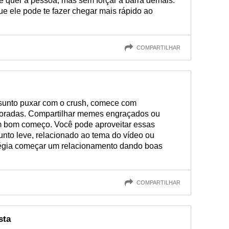
ê quer a pessoa, mas sem forçar a barra demais.
 ele pode te fazer chegar mais rápido ao
COMPARTILHAR
sunto puxar com o crush, comece com
oradas. Compartilhar memes engraçados ou
m bom começo. Você pode aproveitar essas
to leve, relacionado ao tema do vídeo ou
égia começar um relacionamento dando boas
COMPARTILHAR
sta