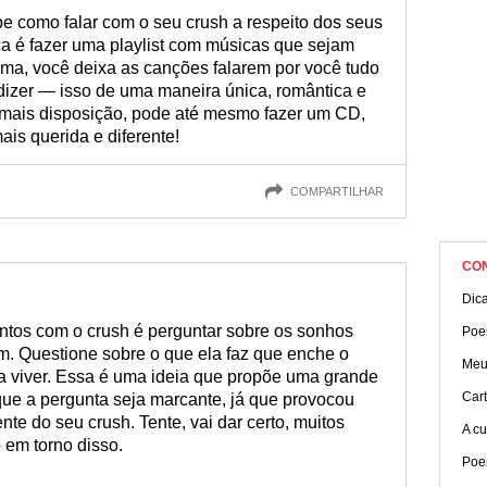
e como falar com o seu crush a respeito dos seus
a é fazer uma playlist com músicas que sejam
rma, você deixa as canções falarem por você tudo
izer — isso de uma maneira única, romântica e
r mais disposição, pode até mesmo fazer um CD,
ais querida e diferente!
COMPARTILHAR
CO
Dic
ntos com o crush é perguntar sobre os sonhos
Poe
m. Questione sobre o que ela faz que enche o
Meu
a viver. Essa é uma ideia que propõe uma grande
Cart
 que a pergunta seja marcante, já que provocou
te do seu crush. Tente, vai dar certo, muitos
A cu
em torno disso.
Poe