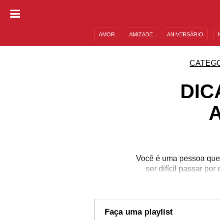
AMOR
AMIZADE
ANIVERSÁRIO
DESCULPAS
MENSAGENS E FRASES
CATEG
DIC
Você é uma pessoa que 
ser difícil passar p
preocupar! Se você 
provável que tudo dê cer
puxar assunto com o cru
sobre você. 
Faça uma playlist