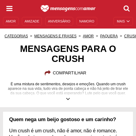
AMOR
AMIZADE
ANIVERSÁRIO
NAMORO
MAIS
SENTIMENTOS
LEGENDAS
DATAS ESPECIAIS
CATEGORIAS
MENSAGENS E FRASES
AMOR
PAQUERA
CRUS
UNIVERSO FEMININO
AUTOAJUDA
DESCULPAS
MENSAGENS PARA O
CRUSH
MENSAGENS E FRASES
MENSAGENS DE ANIVERSÁRIO
ENTRETENIMENTO
FAMOSOS
BÍBLIA
COMPARTILHAR
É uma mistura de sentimentos, desejos e emoções. Quando um crush
aparece na sua vida, tudo vira de ponta cabeça e não há jeito de tirar ele
da sua cabeça. O que você está esperando? Lute pelo que você quer.
Mande agora mesmo mensagens e cantadas e conquiste essa paixão!
Quem nega um beijo gostoso e um carinho?
Um crush é um crush, não é amor, não é romance.