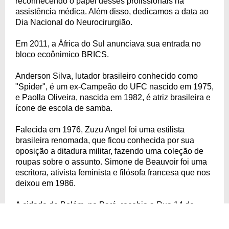
reconhecendo o papel desses profissionais na
assistência médica. Além disso, dedicamos a data ao
Dia Nacional do Neurocirurgião.
Em 2011, a África do Sul anunciava sua entrada no
bloco ecoônimico BRICS.
Anderson Silva, lutador brasileiro conhecido como
"Spider", é um ex-Campeão do UFC nascido em 1975,
e Paolla Oliveira, nascida em 1982, é atriz brasileira e
ícone de escola de samba.
Falecida em 1976, Zuzu Angel foi uma estilista
brasileira renomada, que ficou conhecida por sua
oposição a ditadura militar, fazendo uma coleção de
roupas sobre o assunto. Simone de Beauvoir foi uma
escritora, ativista feminista e filósofa francesa que nos
deixou em 1986.
A cidade de Belém, no Pará, recebia a Rua 14 de
Abril, enquanto Palmas, no Paraná, celebrava mais
um ano de vida.