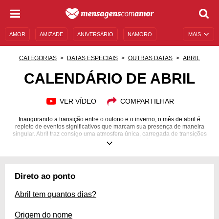
AMOR
AMIZADE
ANIVERSÁRIO
NAMORO
MAIS
SENTIMENTOS
LEGENDAS
DATAS ESPECIAIS
CATEGORIAS
DATAS ESPECIAIS
OUTRAS DATAS
ABRIL
UNIVERSO FEMININO
AUTOAJUDA
DESCULPAS
CALENDÁRIO DE ABRIL
MENSAGENS E FRASES
MENSAGENS DE ANIVERSÁRIO
VER VÍDEO
COMPARTILHAR
ENTRETENIMENTO
FAMOSOS
BÍBLIA
Inaugurando a transição entre o outono e o inverno, o mês de abril é
repleto de eventos significativos que marcam sua presença de maneira
singular. Abril traz consigo uma atmosfera única, carregada de transições
climáticas e simbolismos. Enquanto as folhas das árvores ganham novos
tons, o mundo celebra o Dia da Mentira no primeiro dia do mês,
proporcionando momentos leves e descontraídos em meio às suas 30
jornadas. Este mês, diversos países ao redor do globo comemoram o Dia
da Terra, enfatizando a importância da conscientização ambiental e da
Direto ao ponto
preservação do nosso planeta. Venha celebrar este mês conosco!
Abril tem quantos dias?
Origem do nome