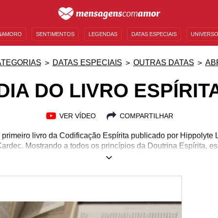
NAMORO
SENTIMENTOS
LEGENDAS
DATAS ESPECIAIS
UNIVERSO
MENSAGENS DE ANIVERSÁRIO
ENTRETENIMENTO
FAMOSOS
BÍBLIA
ATEGORIAS
DATAS ESPECIAIS
OUTRAS DATAS
AB
DIA DO LIVRO ESPÍRIT
VER VÍDEO
COMPARTILHAR
o primeiro livro da Codificação Espírita publicado por Hippolyte
ardec. Mostrando a todos os princípios da Doutrina Espírita, e
mortalidade da alma, a natureza dos espíritos e suas relações
s ensinamentos. Após 150 anos de sua criação, em 18 de abril
ém o Dia Nacional do Espiritismo. Continue lendo essa página e
ra a nossa espiritualidade e compreenda as incríveis informações
para o mundo por meio desse livro!