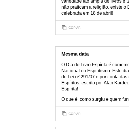
variedade tão ampla de livros e 
não praticam a religião, existe o 
celebrada em 18 de abril!
COPIAR
Mesma data
O Dia do Livro Espírita é comem
Nacional do Espiritismo. Este dia
de Lei nº 291/07 e por conta da
Espíritos, escrito por Alan Karde
Espírita!
O que é, como surgiu e quem fun
COPIAR