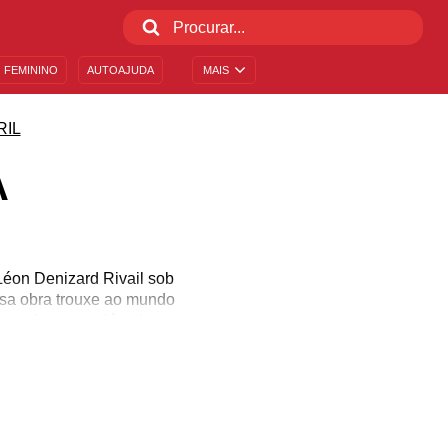
 FEMININO
AUTOAJUDA
MAIS
RIL
A
 Léon Denizard Rivail sob
ssa obra trouxe ao mundo
 com o homem, além das
 é comemorado o Dia do
 saiba mais sobre essa
 que Allan Kardec abriu