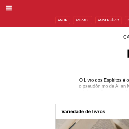
AMOR
AMIZADE
ANIVERSÁRIO
DESCULPAS
MENSAGENS E FRASES
C
O Livro dos Espíritos é 
o pseudônimo de Allan K
informações sobre a i
Leis Morais e diverso
Livro Espírita e tamb
literatura tão rica pa
Variedade de livros