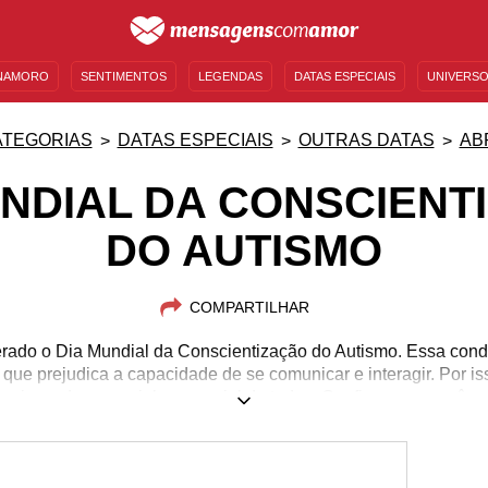
NAMORO
SENTIMENTOS
LEGENDAS
DATAS ESPECIAIS
UNIVERSO
MENSAGENS DE ANIVERSÁRIO
ENTRETENIMENTO
FAMOSOS
BÍBLIA
ATEGORIAS
DATAS ESPECIAIS
OUTRAS DATAS
AB
UNDIAL DA CONSCIENT
DO AUTISMO
COMPARTILHAR
derado o Dia Mundial da Conscientização do Autismo. Essa cond
que prejudica a capacidade de se comunicar e interagir. Por is
precisam de um carinho especial de todos. Confira como você po