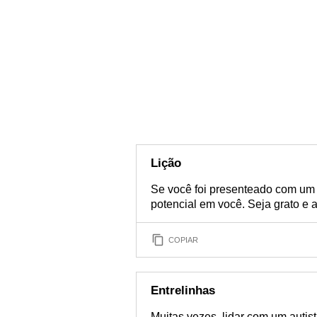
Lição
Se você foi presenteado com um f
potencial em você. Seja grato e a
COPIAR
Entrelinhas
Muitas vezes, lidar com um autist