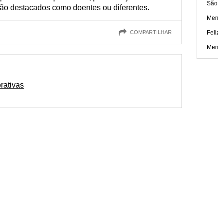
São
o destacados como doentes ou diferentes.
Men
COMPARTILHAR
Feli
Men
rativas