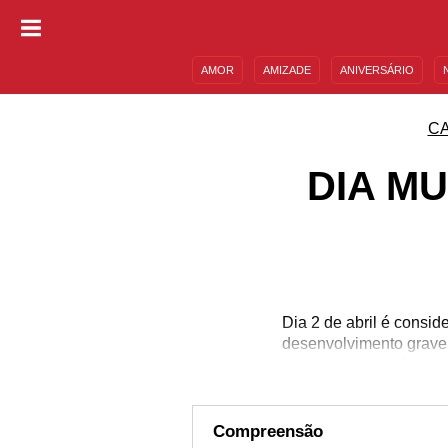
AMOR
AMIZADE
ANIVERSÁRIO
DESCULPAS
MENSAGENS E FRASES
C
DIA M
Dia 2 de abril é consi
desenvolvimento grave 
por isso 
Compreensão