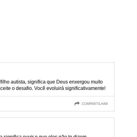
ilho autista, significa que Deus enxergou muito
ceite o desafio. Você evoluirá significativamente!
COMPARTILHAR
a significa ouvir o que eles não te dizem.