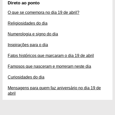
dessa pessoa e aproveite para enviar mensagens personalizadas de
Direto ao ponto
parabéns. Esses conteúdos e muito mais você encontra na nossa página
completa sobre a data, confira!
O que se comemora no dia 19 de abril?
Religiosidades do dia
Numerologia e signo do dia
Inspirações para o dia
Fatos históricos que marcaram o dia 19 de abril
Famosos que nasceram e morreram neste dia
Curiosidades do dia
Mensagens para quem faz aniversário no dia 19 de
abril