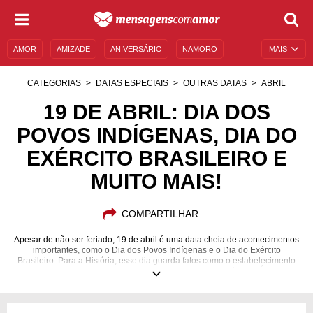
AMOR
AMIZADE
ANIVERSÁRIO
NAMORO
MAIS
SENTIMENTOS
LEGENDAS
DATAS ESPECIAIS
CATEGORIAS
DATAS ESPECIAIS
OUTRAS DATAS
ABRIL
UNIVERSO FEMININO
AUTOAJUDA
DESCULPAS
19 DE ABRIL: DIA DOS
POVOS INDÍGENAS, DIA DO
MENSAGENS E FRASES
MENSAGENS DE ANIVERSÁRIO
EXÉRCITO BRASILEIRO E
ENTRETENIMENTO
FAMOSOS
BÍBLIA
MUITO MAIS!
COMPARTILHAR
Apesar de não ser feriado, 19 de abril é uma data cheia de acontecimentos
importantes, como o Dia dos Povos Indígenas e o Dia do Exército
Brasileiro. Para a História, esse dia guarda fatos como o estabelecimento
do Tratado de Londres e o lançamento do primeiro satélite da Índia, o
Aryabhata. Além disso, essa é a data de nascimento de personalidades
como Getúlio Vargas e James Franco. Se você conhece mais alguém que
celebra o aniversário em 19/4, venha ler sobre a personalidade astrológica