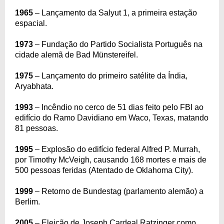
1965
– Lançamento da Salyut 1, a primeira estação
espacial.
1973
– Fundação do Partido Socialista Português na
cidade alemã de Bad Münstereifel.
1975
– Lançamento do primeiro satélite da Índia,
Aryabhata.
1993
– Incêndio no cerco de 51 dias feito pelo FBI ao
edifício do Ramo Davidiano em Waco, Texas, matando
81 pessoas.
1995
– Explosão do edifício federal Alfred P. Murrah,
por Timothy McVeigh, causando 168 mortes e mais de
500 pessoas feridas (Atentado de Oklahoma City).
1999
– Retorno de Bundestag (parlamento alemão) a
Berlim.
2005
– Eleição de Joseph Cardeal Ratzinger como