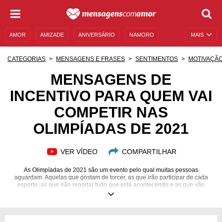
AMOR
AMIZADE
ANIVERSÁRIO
NAMORO
MAIS
SENTIMENTOS
LEGENDAS
DATAS ESPECIAIS
CATEGORIAS
MENSAGENS E FRASES
SENTIMENTOS
MOTIVAÇÃ
UNIVERSO FEMININO
AUTOAJUDA
DESCULPAS
MENSAGENS DE
INCENTIVO PARA QUEM VAI
MENSAGENS E FRASES
MENSAGENS DE ANIVERSÁRIO
COMPETIR NAS
ENTRETENIMENTO
FAMOSOS
BÍBLIA
OLIMPÍADAS DE 2021
VER VÍDEO
COMPARTILHAR
As Olimpíadas de 2021 são um evento pelo qual muitas pessoas
aguardam. Aquelas que gostam de torcer, as que irão participar de cada
esporte, as que irão reportar tudo que está acontecendo e as que vão
organizar tudo mal conseguem conter a ansiedade para essa celebração
do esporte. Porém, em um cenário ainda pandêmico, é importante se
certificar de que todas essas pessoas estarão se sentindo bem, felizes e
seguras para esse evento grandioso. Então, faça a sua parte para