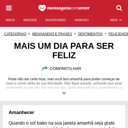
AMOR
AMIZADE
ANIVERSÁRIO
NAMORO
MAIS
SENTIMENTOS
LEGENDAS
DATAS ESPECIAIS
CATEGORIAS
MENSAGENS E FRASES
SENTIMENTOS
FELICIDAD
UNIVERSO FEMININO
AUTOAJUDA
DESCULPAS
MAIS UM DIA PARA SER
FELIZ
MENSAGENS E FRASES
MENSAGENS DE ANIVERSÁRIO
ENTRETENIMENTO
FAMOSOS
BÍBLIA
COMPARTILHAR
Pode não dar certo hoje, mas você tem amanhã para poder começar de
novo e correr atrás da sua felicidade. Não fique parado, achando que esse
sentimento cai do céu. Ele vive em nós, basta despertá-lo e aprendermos a
mantê-lo dia após dia.
Amanhecer
Quando o sol bater na sua janela amanhã seja grato